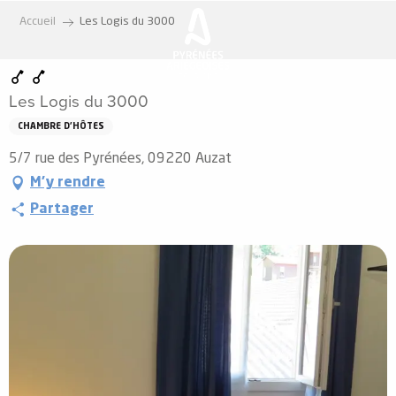
Aller
Accueil
Les Logis du 3000
au
contenu
principal
Les Logis du 3000
CHAMBRE D'HÔTES
5/7 rue des Pyrénées, 09220 Auzat
M'y rendre
Partager