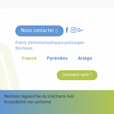
Nous contacter
Points d'information
Espace pro
Groupes
Brochures
France
Pyrénées
Ariège
Comment venir ?
Mentions légales
Plan du site
Charte Avis
Accessibilité non conforme