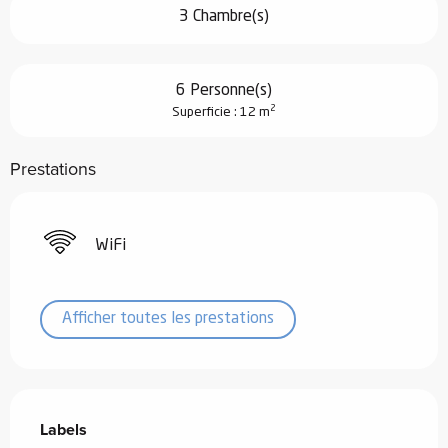
3 Chambre(s)
6 Personne(s)
2
Superficie : 12 m
Prestations
WiFi
Afficher toutes les prestations
Offres de prestations
Labels
Labels