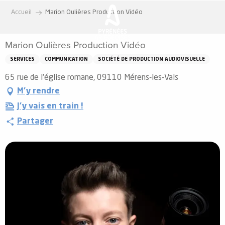
Aller
Accueil
Marion Oulières Production Vidéo
au
contenu
Marion Oulières Production Vidéo
principal
SERVICES
COMMUNICATION
SOCIÉTÉ DE PRODUCTION AUDIOVISUELLE
65 rue de l'église romane, 09110 Mérens-les-Vals
M'y rendre
J'y vais en train !
Partager