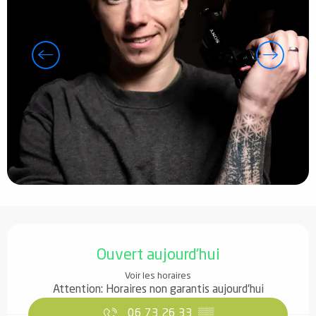
Ouverture et coordonnées
Ouvert aujourd'hui
Voir les horaires
Attention: Horaires non garantis aujourd'hui
06 73 26 33
▒▒