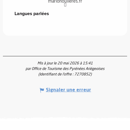
marionoulieres.fr
Langues parlées
Langues parlées
Mis à jour le 20 mai 2026 à 15:41
par Office de Tourisme des Pyrénées Ariégeoises
(Identifiant de l'offre :
7270852
)
Signaler une erreur