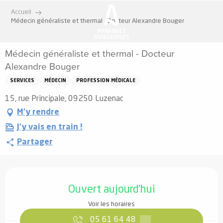
Aller
Accueil
au
Médecin généraliste et thermal - Docteur Alexandre Bouger
contenu
principal
Médecin généraliste et thermal - Docteur
Alexandre Bouger
SERVICES
MÉDECIN
PROFESSION MÉDICALE
15, rue Principale, 09250 Luzenac
M'y rendre
J'y vais en train !
Partager
Ouverture et coordonnées
Ouvert aujourd'hui
Voir les horaires
05 61 64 48
▒▒