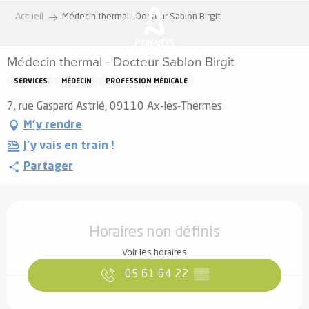
Aller
Accueil
Médecin thermal - Docteur Sablon Birgit
au
contenu
Médecin thermal - Docteur Sablon Birgit
principal
SERVICES
MÉDECIN
PROFESSION MÉDICALE
7, rue Gaspard Astrié, 09110 Ax-les-Thermes
M'y rendre
J'y vais en train !
Partager
Ouverture et coordonnées
Horaires non définis
Voir les horaires
05 61 64 22
▒▒