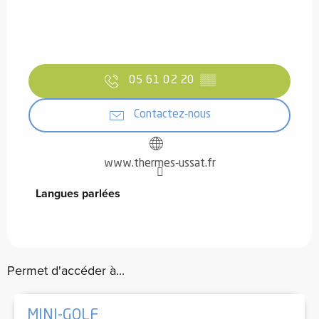
05 61 02 20
▒▒
Contactez-nous
www.thermes-ussat.fr
Langues parlées
Langues parlées
Permet d'accéder à...
MINI-GOLF