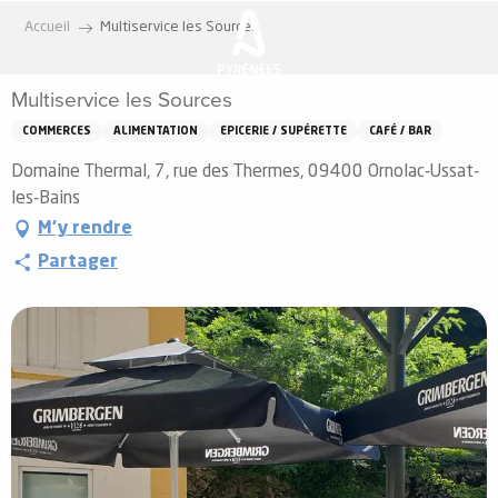
Aller
Accueil
Multiservice les Sources
au
contenu
Multiservice les Sources
principal
COMMERCES
ALIMENTATION
EPICERIE / SUPÉRETTE
CAFÉ / BAR
Domaine Thermal, 7, rue des Thermes, 09400 Ornolac-Ussat-
les-Bains
M'y rendre
Partager