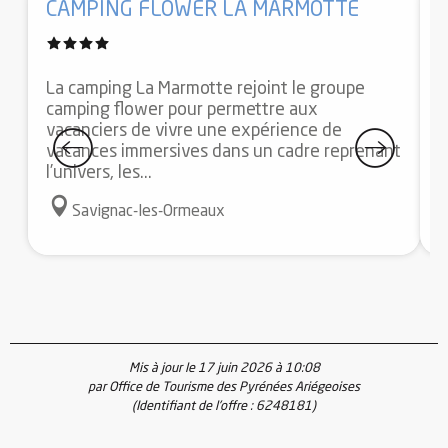
CAMPING FLOWER LA MARMOTTE
Adresse utile
Coups de cœur / incontournables
La camping La Marmotte rejoint le groupe
camping flower pour permettre aux
O
vacanciers de vivre une expérience de
v
vacances immersives dans un cadre reprenant
s
l’univers, les...
o
Savignac-les-Ormeaux
Mis à jour le 17 juin 2026 à 10:08
par Office de Tourisme des Pyrénées Ariégeoises
(Identifiant de l'offre :
6248181
)