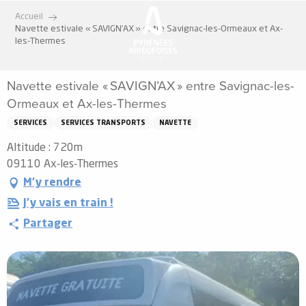
Aller
Accueil
au
Navette estivale « SAVIGN’AX » entre Savignac-les-Ormeaux et Ax-
contenu
les-Thermes
principal
Navette estivale « SAVIGN’AX » entre Savignac-les-
Ormeaux et Ax-les-Thermes
SERVICES
SERVICES TRANSPORTS
NAVETTE
Altitude : 720m
09110 Ax-les-Thermes
M'y rendre
J'y vais en train !
Partager