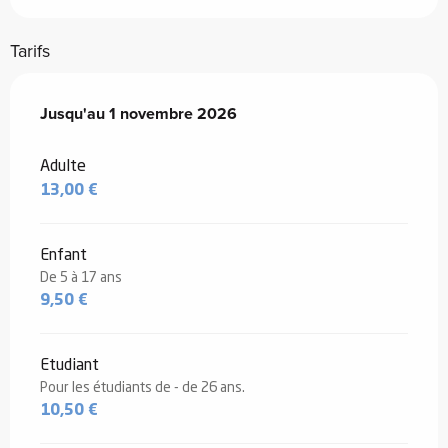
Tarifs
Du
Jusqu'au
23 mars 2026
1 novembre 2026
au
1 novembre 2026
Adulte
13,00 €
Enfant
De 5 à 17 ans
9,50 €
Etudiant
Pour les étudiants de - de 26 ans.
10,50 €