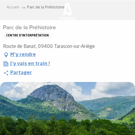
Aller
Accueil
Parc de la Préhistoire
au
contenu
Parc de la Préhistoire
principal
CENTRE D'INTERPRÉTATION
Route de Banat, 09400 Tarascon-sur-Ariège
M'y rendre
J'y vais en train !
Partager