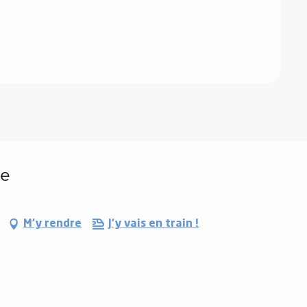
re
M'y rendre
J'y vais en train !