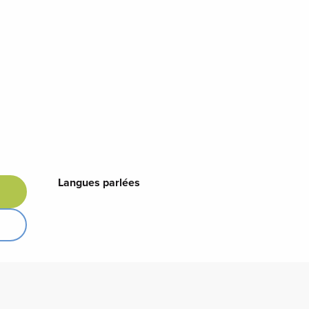
Langues parlées
Langues parlées