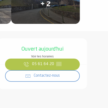
+ 2
Ouverture et coordonnées
Ouvert aujourd'hui
Voir les horaires
05 61 64 20
▒▒
Contactez-nous