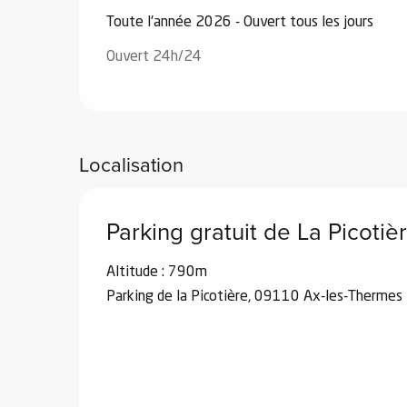
Toute l'année 2026 - Ouvert tous les jours
Ouvert 24h/24
 de
au et
Localisation
gnie
e et
ions
Parking gratuit de La Picotiè
 de
Altitude : 790m
Parking de la Picotière, 09110 Ax-les-Thermes
ub-
Snow
ies