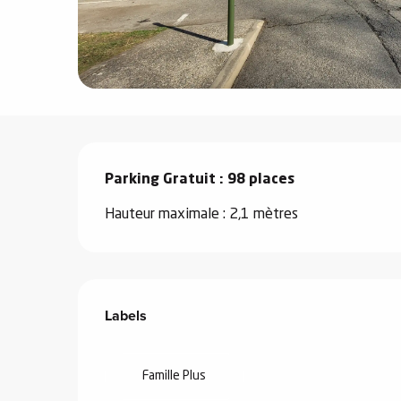
e
s
Description
e
Parking Gratuit : 98 places
Hauteur maximale : 2,1 mètres
Offres de prestations
Labels
Labels
Famille Plus