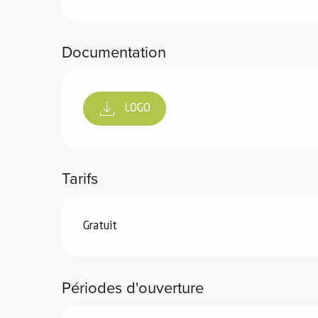
Documentation
vités
LOGO
r
es
in -
Tarifs
re
nnée
Gratuit
ue
tes
 -
Périodes d'ouverture
e
ue