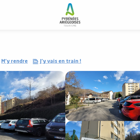
M'y rendre
J'y vais en train !