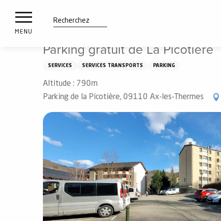
es
Aller
Accueil
Parking gratuit de La Picotière
ux
au
contenu
tions
Recherche
MENU
principal
Parking gratuit de La Picotière
n
SERVICES
SERVICES TRANSPORTS
PARKING
ements
irs
Altitude : 790m
Parking de la Picotière, 09110 Ax-les-Thermes