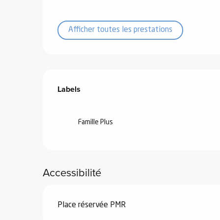
Afficher toutes les prestations
vités
Offres de prestations
Labels
Labels
r
es
in -
re
Famille Plus
nnée
ue
Accessibilité
tes
 -
e
Place réservée PMR
ue