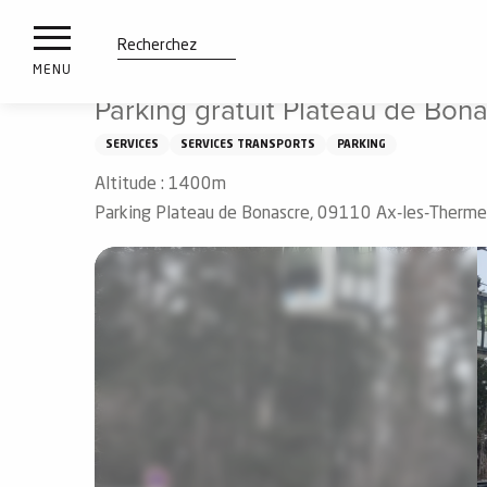
es
Aller
Accueil
Parking gratuit Plateau de Bonascre
ux
au
contenu
tions
Recherche
MENU
principal
Parking gratuit Plateau de Bon
n
SERVICES
SERVICES TRANSPORTS
PARKING
ements
irs
Altitude : 1400m
Parking Plateau de Bonascre, 09110 Ax-les-Therme