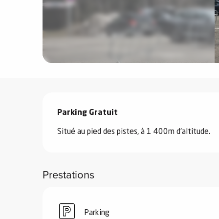
e
s
Description
e
Parking Gratuit
Situé au pied des pistes, à 1 400m d'altitude.
Prestations
Parking