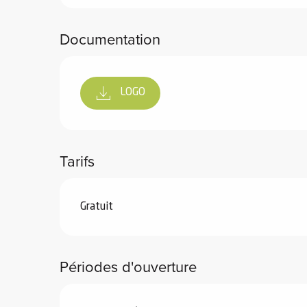
Documentation
LOGO
 de
au et
gnie
e et
Tarifs
ions
 de
Gratuit
ub-
Périodes d'ouverture
Snow
ies