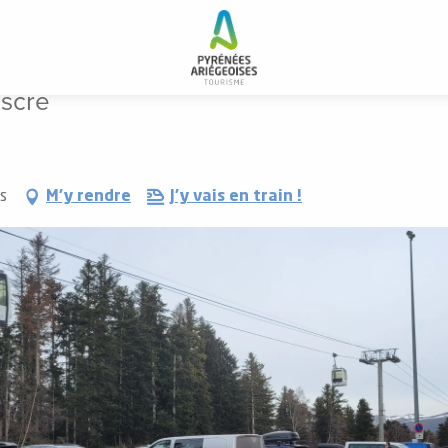
ascre
s
M'y rendre
J'y vais en train !