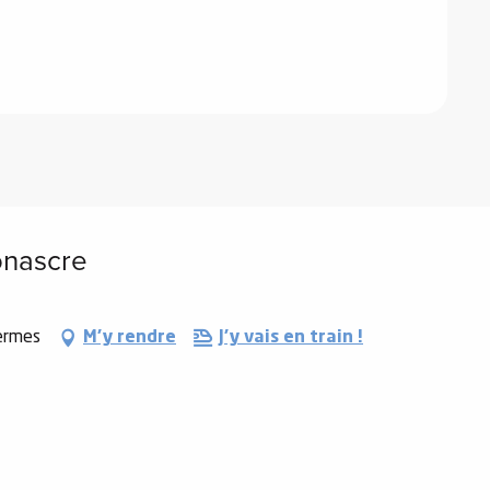
onascre
ermes
M'y rendre
J'y vais en train !