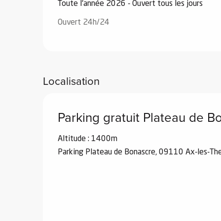
Toute l'année 2026 - Ouvert tous les jours
Ouvert 24h/24
el
orts
es
ns
Localisation
Parking gratuit Plateau de B
Altitude : 1400m
Parking Plateau de Bonascre, 09110 Ax-les-Th