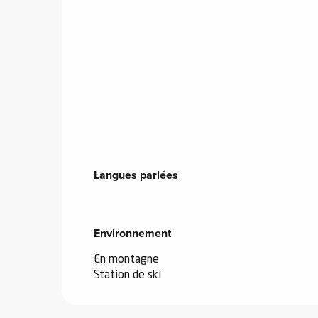
Langues parlées
Langues parlées
Environnement
Environnement
En montagne
Station de ski