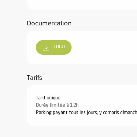
Documentation
 de
LOGO
au et
gnie
e et
ions
Tarifs
 de
Tarifs 2026
Tarif unique
ub-
Durée limitée à 12h.
Parking payant tous les jours, y compris dimanch
Snow
ies