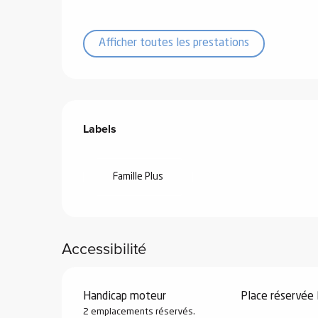
Afficher toutes les prestations
vités
Offres de prestations
Labels
Labels
r
es
in -
re
Famille Plus
nnée
ue
Accessibilité
tes
 -
e
Handicap moteur
Place réservée
ue
2 emplacements réservés.