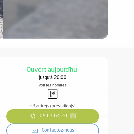
Ouverture et coordonnées
Ouvert aujourd'hui
jusqu'à 20:00
Voir les horaires
Parking
+ 3 autre(s) prestation(s)
05 61 64 20
▒▒
Contactez-nous