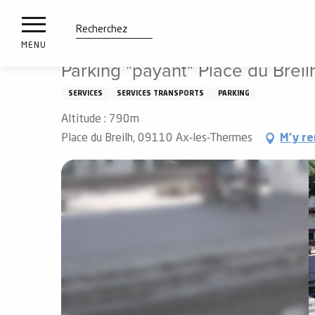
es
Aller
Accueil
Parking "payant" Place du Breilh
ux
au
contenu
tions
Recherche
MENU
principal
Parking "payant" Place du Breil
n
SERVICES
SERVICES TRANSPORTS
PARKING
ements
irs
Altitude : 790m
Place du Breilh, 09110 Ax-les-Thermes
M'y r