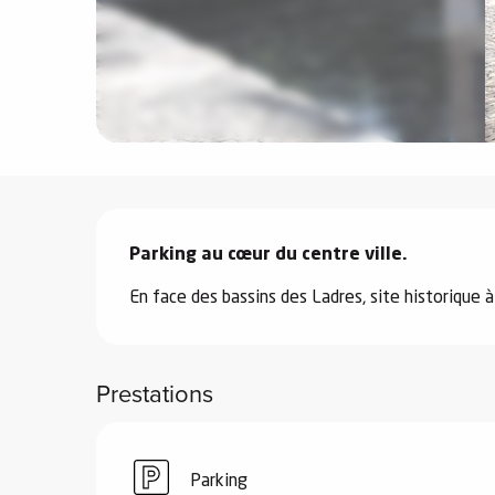
e
s
Description
e
Parking au cœur du centre ville.
En face des bassins des Ladres, site historique
Prestations
Parking