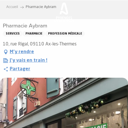
Aller
Accueil
Pharmacie Aybram
au
contenu
Pharmacie Aybram
principal
SERVICES
PHARMACIE
PROFESSION MÉDICALE
10, rue Rigal, 09110 Ax-les-Thermes
M'y rendre
J'y vais en train !
Partager