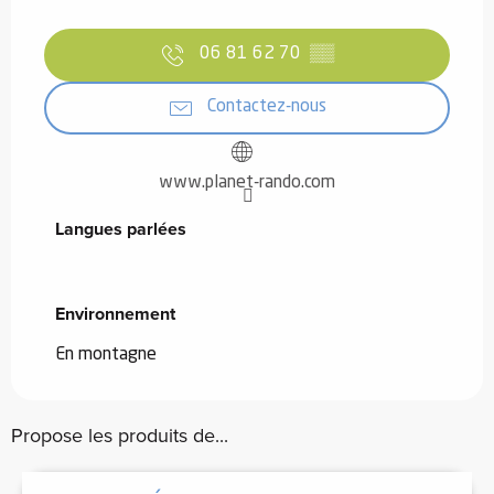
06 81 62 70
▒▒
Contactez-nous
www.planet-rando.com
Langues parlées
Langues parlées
Environnement
Environnement
En montagne
Propose les produits de...