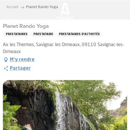
Aller
Accueil
Planet Rando Yoga
au
contenu
Planet Rando Yoga
principal
PRESTATAIRES
PRESTATAIRE
PRESTATAIRES D'ACTIVITÉS
Ax les Thermes, Savignac les Ormeaux, 09110 Savignac-les-
Ormeaux
M'y rendre
Partager