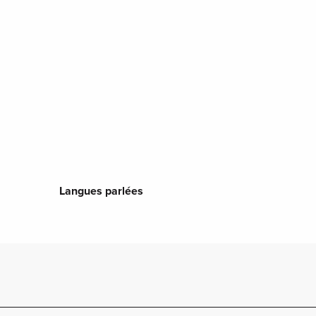
Langues parlées
Langues parlées