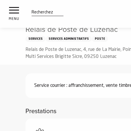
es
Aller
Accueil
Relais de Poste de Luzenac
ux
au
contenu
tions
Recherche
MENU
principal
Relais de Poste de Luzenac
n
SERVICES
SERVICES ADMINISTRATIFS
POSTE
ements
irs
Relais de Poste de Luzenac, 4, rue de La Mairie, Poi
Multi Services Brigitte Sicre, 09250 Luzenac
Description
Service courrier : affranchissement, vente timbres
Prestations