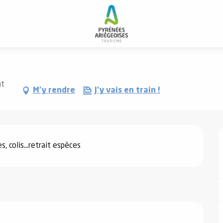
nt
M'y rendre
J'y vais en train !
, colis...retrait espèces