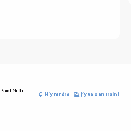
 Point Multi
M'y rendre
J'y vais en train !