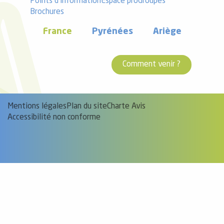
Points d'information
Espace pro
Groupes
Brochures
France
Pyrénées
Ariège
Comment venir ?
Mentions légales
Plan du site
Charte Avis
Accessibilité non conforme