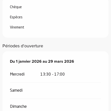
Chèque
Espèces
Virement
Périodes d'ouverture
Du
Du
1 janvier 2026
1 janvier 2026
au
au
29 mars 2026
29 mars 2026
Mercredi
13:30 - 17:00
Samedi
Dimanche