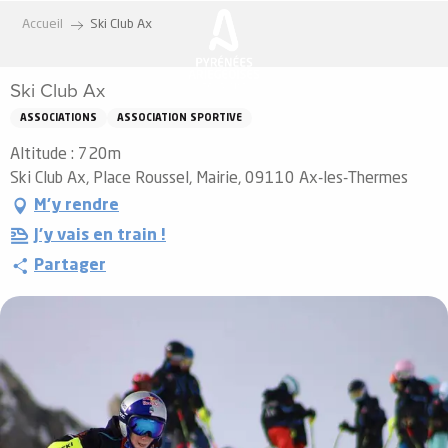
Aller
Accueil
Ski Club Ax
au
contenu
Ski Club Ax
principal
ASSOCIATIONS
ASSOCIATION SPORTIVE
Altitude : 720m
Ski Club Ax, Place Roussel, Mairie, 09110 Ax-les-Thermes
M'y rendre
J'y vais en train !
Partager