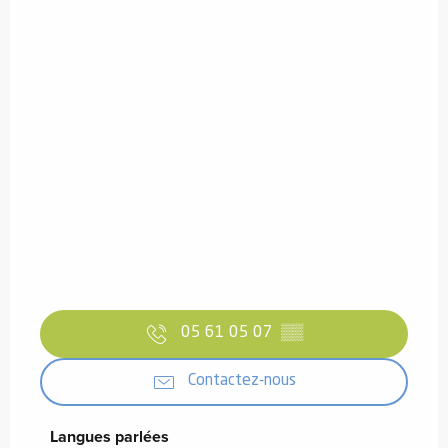
05 61 05 07
▒▒
Contactez-nous
Langues parlées
Langues parlées