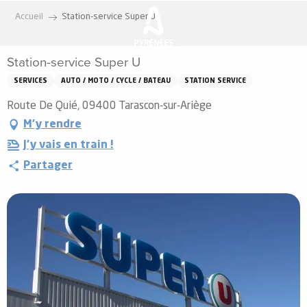
Aller
Accueil
Station-service Super U
au
contenu
Station-service Super U
principal
SERVICES
AUTO / MOTO / CYCLE / BATEAU
STATION SERVICE
Route De Quié, 09400 Tarascon-sur-Ariège
M'y rendre
J'y vais en train !
Partager