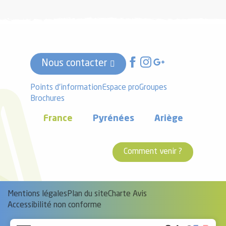
Nous contacter
Points d'information
Espace pro
Groupes
Brochures
France
Pyrénées
Ariège
Comment venir ?
Mentions légales
Plan du site
Charte Avis
Accessibilité non conforme