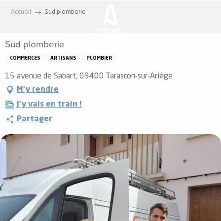
Aller
Accueil
Sud plomberie
au
contenu
Sud plomberie
principal
COMMERCES
ARTISANS
PLOMBIER
15 avenue de Sabart, 09400 Tarascon-sur-Ariège
M'y rendre
J'y vais en train !
Partager