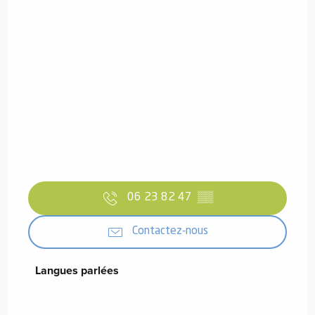
06 23 82 47
▒▒
Contactez-nous
Langues parlées
Langues parlées