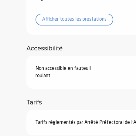
Afficher toutes les prestations
vités
Accessibilité
r
es
Non accessible en fauteuil
in -
re
roulant
nnée
Tarifs
ue
tes
 -
Tarifs réglementés par Arrêté Préfectoral de l'A
e
ue