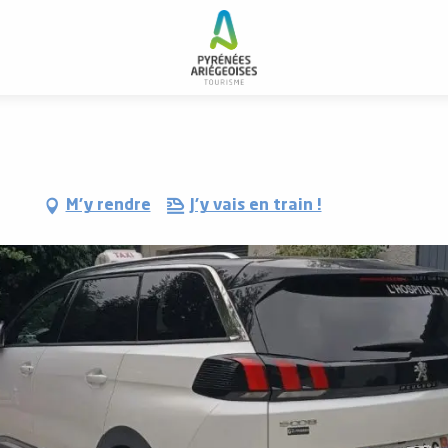
M'y rendre
J'y vais en train !