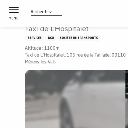
es
Aller
Accueil
Taxi de L'Hospitalet
ux
au
contenu
tions
Recherche
MENU
principal
Taxi de L'Hospitalet
n
SERVICES
TAXI
SOCIÉTÉ DE TRANSPORTS
ements
irs
Altitude : 1100m
Taxi de L'Hospitalet, 105 rue de la Taillade, 09110
Mérens-les-Vals