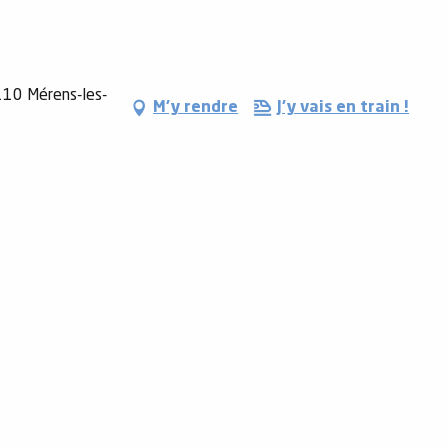
9110 Mérens-les-
M'y rendre
J'y vais en train !