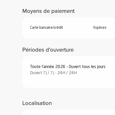
Moyens de paiement
Carte bancaire/crédit
Espèces
 de
au et
gnie
Périodes d'ouverture
e et
ions
Toute l'année 2026 - Ouvert tous les jours
Ouvert 7j / 7j - 24H / 24H
 de
ub-
Snow
Localisation
ies