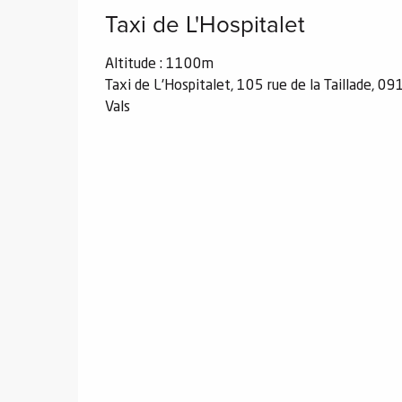
Taxi de L'Hospitalet
el
Altitude : 1100m
Taxi de L'Hospitalet, 105 rue de la Taillade, 0
orts
Vals
es
ns