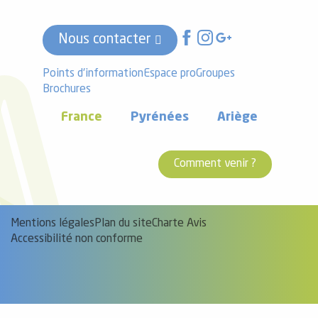
Nous contacter
Points d'information
Espace pro
Groupes
Brochures
France
Pyrénées
Ariège
Comment venir ?
Mentions légales
Plan du site
Charte Avis
Accessibilité non conforme