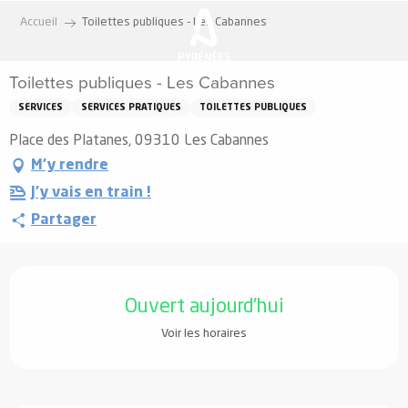
Aller
Accueil
Toilettes publiques - Les Cabannes
au
contenu
Toilettes publiques - Les Cabannes
principal
SERVICES
SERVICES PRATIQUES
TOILETTES PUBLIQUES
Place des Platanes, 09310 Les Cabannes
M'y rendre
J'y vais en train !
Partager
Ouverture et coordonnées
Ouvert aujourd'hui
Voir les horaires