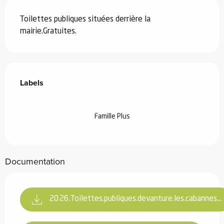
Description
Toilettes publiques situées derrière la 
mairie.Gratuites.
Offres de prestations
Labels
Labels
Famille Plus
Documentation
2026.Toilettes.publiques.devanture.les.cabannes...