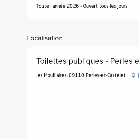
Toute l'année 2026 - Ouvert tous les jours
Localisation
vités
r
Toilettes publiques - Perles 
es
in -
les Mouillaires, 09110 Perles-et-Castelet
re
nnée
ue
tes
 -
e
ue