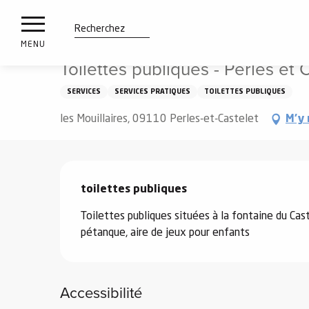
es
Aller
Accueil
Toilettes publiques - Perles et Castelet
ux
au
contenu
tions
Recherche
MENU
principal
Toilettes publiques - Perles et 
n
SERVICES
SERVICES PRATIQUES
TOILETTES PUBLIQUES
ements
irs
les Mouillaires, 09110 Perles-et-Castelet
M'y 
Description
toilettes publiques
Toilettes publiques situées à la fontaine du Caste
pétanque, aire de jeux pour enfants
Accessibilité