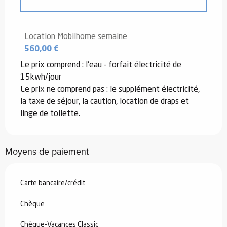
Du
20 décembre 2025
au
2 janvier
2026
Location Mobilhome semaine
560,00 €
Du
3 janvier 2026
au
6 février 2026
Le prix comprend : l'eau - forfait électricité de
15kwh/jour
Du
7 février 2026
au
6 mars 2026
Le prix ne comprend pas : le supplément électricité,
la taxe de séjour, la caution, location de draps et
linge de toilette.
Du
7 mars 2026
au
3 juillet 2026
Du
4 juillet 2026
au
10 juillet 2026
Moyens de paiement
Du
11 juillet 2026
au
31 juillet 2026
Carte bancaire/crédit
Du
22 août 2026
au
18 décembre
Chèque
2026
Chèque-Vacances Classic