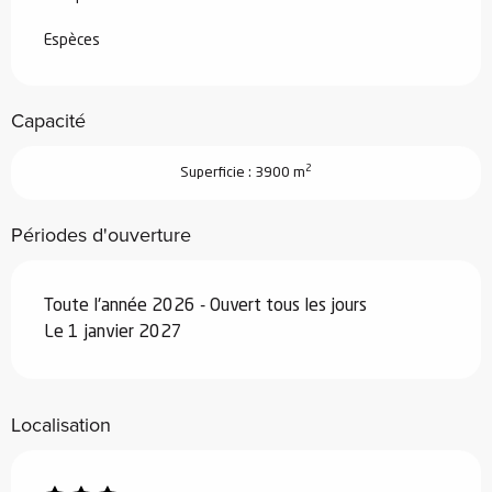
Du
19 décembre 2026
au
1 janvier
2027
Espèces
Capacité
2
Superficie : 3900 m
Périodes d'ouverture
Toute l'année 2026 - Ouvert tous les jours
Le 1 janvier 2027
Localisation