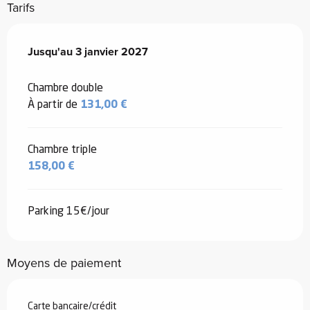
Tarifs
Du
Jusqu'au
5 janvier 2026
3 janvier 2027
au
3 janvier 2027
Chambre double
À partir de
131,00 €
Chambre triple
158,00 €
Parking 15€/jour
Moyens de paiement
Carte bancaire/crédit