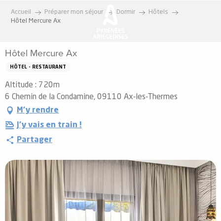
Aller
Accueil
Préparer mon séjour
Dormir
Hôtels
au
Hôtel Mercure Ax
contenu
principal
Hôtel Mercure Ax
HÔTEL - RESTAURANT
Altitude : 720m
6 Chemin de la Condamine, 09110 Ax-les-Thermes
M'y rendre
J'y vais en train !
Partager