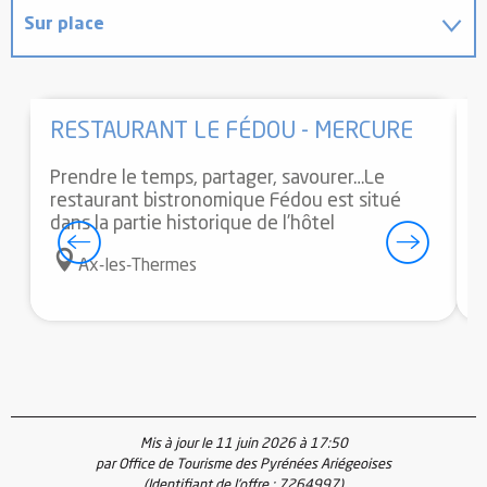
Sur place
Permet d'accéder à...
RESTAURANT LE FÉDOU - MERCURE
En lien avec
Prendre le temps, partager, savourer…Le
S
restaurant bistronomique Fédou est situé
d
dans la partie historique de l’hôtel
p
j
Ax-les-Thermes
Mis à jour le 11 juin 2026 à 17:50
par Office de Tourisme des Pyrénées Ariégeoises
(Identifiant de l'offre :
7264997
)