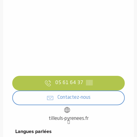
05 61 64 37
▒▒
Contactez-nous
tilleuls-pyrenees.fr
Langues parlées
Langues parlées