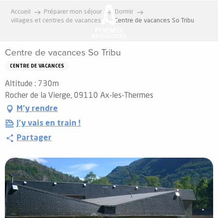
Aller
Accueil
Préparer mon séjour
Dormir
au
villages et centres de vacances
Centre de vacances So Tribu
contenu
principal
Centre de vacances So Tribu
CENTRE DE VACANCES
Altitude : 730m
Rocher de la Vierge, 09110 Ax-les-Thermes
M'y rendre
J'y vais en train !
Partager