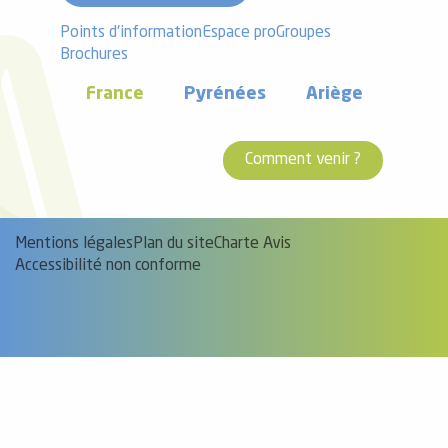
Points d'information
Espace pro
Groupes
Brochures
France
Pyrénées
Ariège
Comment venir ?
Mentions légales
Plan du site
Charte Avis
Accessibilité non conforme