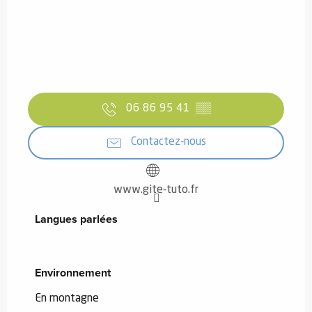
06 86 95 41
▒▒
Contactez-nous
www.gite-tuto.fr
Langues parlées
Langues parlées
Environnement
Environnement
En montagne