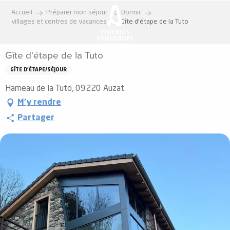
Aller
Accueil
Préparer mon séjour
Dormir
au
villages et centres de vacances
Gîte d'étape de la Tuto
contenu
principal
Gîte d'étape de la Tuto
GÎTE D'ÉTAPE/SÉJOUR
Hameau de la Tuto, 09220 Auzat
M'y rendre
Partager