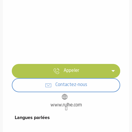
Appeler
Contactez-nous
www.rulhe.com
Langues parlées
Langues parlées