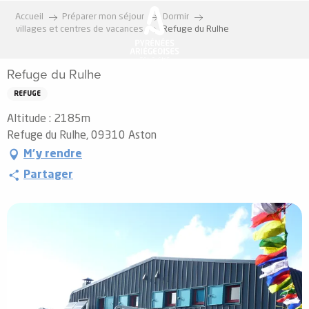
Aller
Accueil
Préparer mon séjour
Dormir
au
villages et centres de vacances
Refuge du Rulhe
contenu
principal
Refuge du Rulhe
REFUGE
Altitude : 2185m
Refuge du Rulhe, 09310 Aston
M'y rendre
Partager