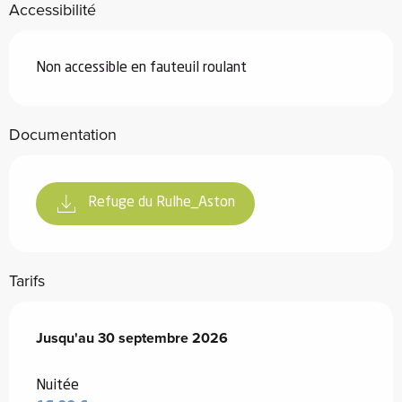
Accessibilité
Non accessible en fauteuil roulant
Documentation
Refuge du Rulhe_Aston
Tarifs
Du
Jusqu'au
23 mai 2026
30 septembre 2026
au
30 septembre 2026
Nuitée