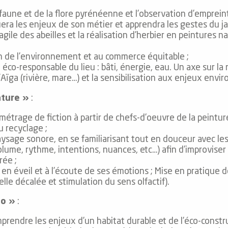
faune et de la flore pyrénéenne et l’observation d’emprein
ra les enjeux de son métier et apprendra les gestes du ja
e des abeilles et la réalisation d’herbier en peintures nat
tion de l’environnement et au commerce équitable ;
co-responsable du lieu : bâti, énergie, eau. Un axe sur la
’Aïga (rivière, mare…) et la sensibilisation aux enjeux env
ature »
:
métrage de fiction à partir de chefs-d’oeuvre de la peintu
 recyclage ;
aysage sonore, en se familiarisant tout en douceur avec les
olume, rythme, intentions, nuances, etc…) afin d’improviser
rée ;
en éveil et à l’écoute de ses émotions ; Mise en pratique de
lle décalée et stimulation du sens olfactif).
lo »
:
prendre les enjeux d’un habitat durable et de l’éco-constr