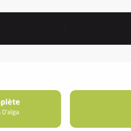
mplète
 D'aïga