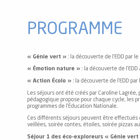
PROGRAMME
 de
au et
« Génie vert »
: la découverte de l’EDD par le
gnie
e et
« Émotion nature »
: la découverte de l’EDD 
ions
« Action Écolo »
: la découverte de l’EDD par 
 de
Les séjours ont été créés par Caroline Lagrée,
pédagogique propose pour chaque cycle, les pri
programmes de l’Éducation Nationale.
ub-
Ces différents séjours peuvent être effectués 
Snow
veillées, soirée contes, étoiles, soirée pizzas 
Séjour 1 des éco-exploreurs « Génie vert
ies