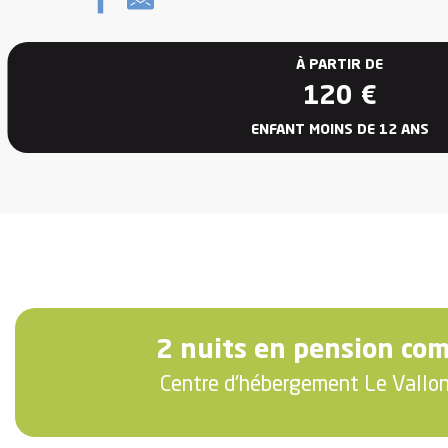
À PARTIR DE
120
€
ENFANT MOINS DE 12 ANS
vités
r
es
in -
re
nnée
ue
2 nuits en pension co
tes
Centre d'hébergement Le Vallon
 -
e
ue