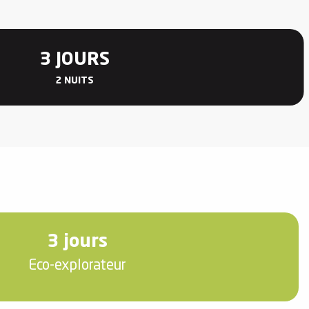
3 JOURS
2 NUITS
3 jours
Eco-explorateur