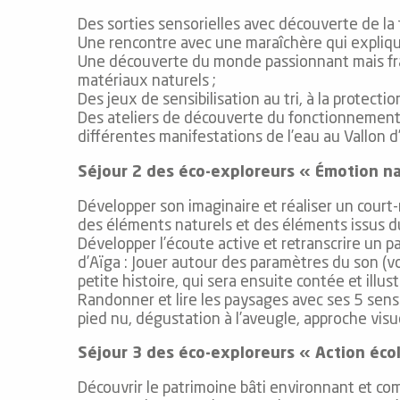
Des sorties sensorielles avec découverte de la 
Une rencontre avec une maraîchère qui explique
Une découverte du monde passionnant mais fragil
el
matériaux naturels ;
orts
Des jeux de sensibilisation au tri, à la protec
es
Des ateliers de découverte du fonctionnement é
ns
différentes manifestations de l’eau au Vallon d
Séjour 2 des éco-exploreurs « Émotion n
Développer son imaginaire et réaliser un court-
des éléments naturels et des éléments issus du
Développer l’écoute active et retranscrire un p
d’Aïga : Jouer autour des paramètres du son (v
petite histoire, qui sera ensuite contée et illust
Randonner et lire les paysages avec ses 5 sens 
pied nu, dégustation à l’aveugle, approche visue
Séjour 3 des éco-exploreurs « Action éco
Découvrir le patrimoine bâti environnant et com