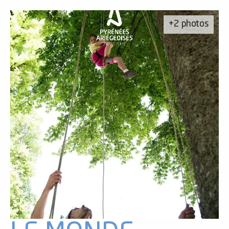
Aller
au
+2 photos
contenu
principal