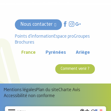
Nous contacter
Points d'information
Espace pro
Groupes
Brochures
France
Pyrénées
Ariège
Comment venir ?
Mentions légales
Plan du site
Charte Avis
Accessibilité non conforme