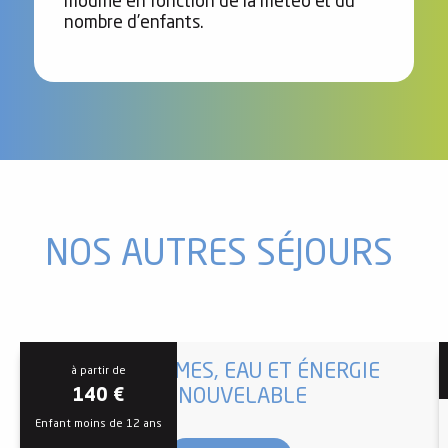
modifié en fonction de la météo et du
nombre d’enfants.
NOS AUTRES SÉJOURS
ECOSYSTÈMES, EAU ET ÉNERGIE
à partir de
RENOUVELABLE
140
€
Enfant moins de 12 ans