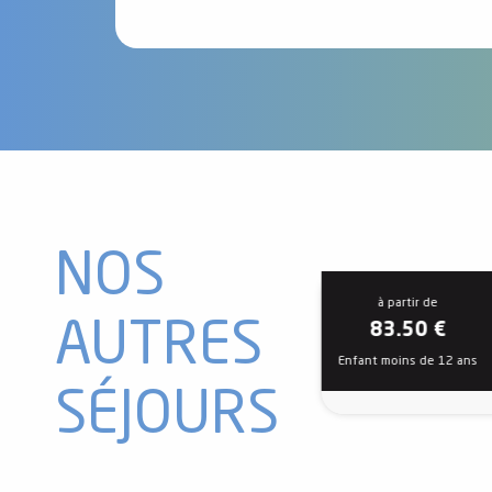
NOS
à partir de
AUTRES
83.50
€
Enfant moins de 12 ans
SÉJOURS