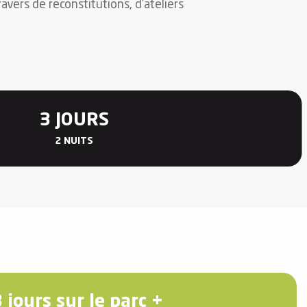
avers de reconstitutions, d’ateliers
3 JOURS
2 NUITS
 jours sur le parc +