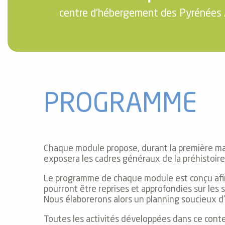
centre d'hébergement des Pyrénées 
 de
au et
gnie
PROGRAMME
e et
ions
 de
Chaque module propose, durant la première mati
exposera les cadres généraux de la préhistoire 
ub-
Le programme de chaque module est conçu afin d
pourront être reprises et approfondies sur les 
Snow
Nous élaborerons alors un planning soucieux 
Toutes les activités développées dans ce conte
ies