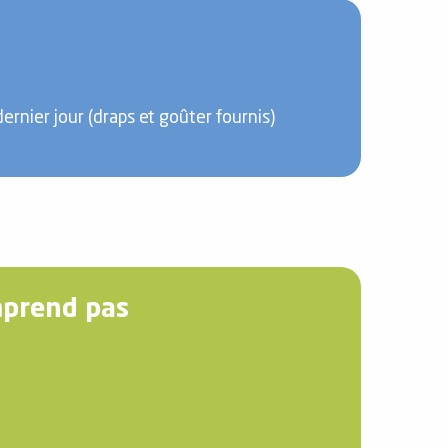
rnier jour (draps et goûter fournis)
mprend pas