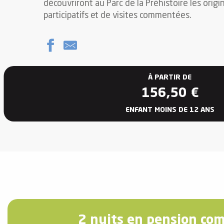
découvriront au Parc de la Préhistoire les origi
participatifs et de visites commentées.
vités
À PARTIR DE
r
156,50
€
es
ENFANT MOINS DE 12 ANS
in -
re
nnée
ue
tes
 -
e
ue
2 nuits en pension co