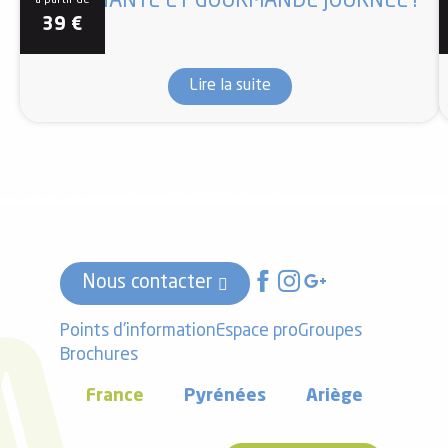
ETONNANTE ET GOURMANDE JOURNÉE !
à partir de
39
€
Lire la suite
Nous contacter
Points d'information
Espace pro
Groupes
Brochures
France
Pyrénées
Ariège