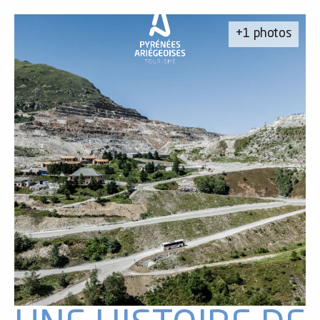
Aller
au
+1 photos
contenu
principal